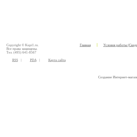
Copyright © Kupi1.ru.
Главная
Условия работы (Скидк
Все права защищены.
Тел. (495) 641-8567
RSS
|
PDA
|
Карта сайта
Создание Интернет-мага