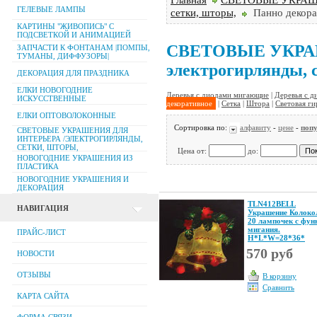
ГЕЛЕВЫЕ ЛАМПЫ
сетки, шторы,
Панно декора
КАРТИНЫ "ЖИВОПИСЬ" С
ПОДСВЕТКОЙ И АНИМАЦИЕЙ
СВЕТОВЫЕ УКРА
ЗАПЧАСТИ К ФОНТАНАМ |ПОМПЫ,
ТУМАНЫ, ДИФФУЗОРЫ|
электрогирлянды, 
ДЕКОРАЦИЯ ДЛЯ ПРАЗДНИКА
ЕЛКИ НОВОГОДНИЕ
Деревья с диодами мигающие
|
Деревья с д
ИСКУССТВЕННЫЕ
декоративное
|
Сетка
|
Штора
|
Световая ги
ЕЛКИ ОПТОВОЛОКОННЫЕ
Сортировка по:
алфавиту
-
цене
-
поп
СВЕТОВЫЕ УКРАШЕНИЯ ДЛЯ
ИНТЕРЬЕРА /ЭЛЕКТРОГИРЛЯНДЫ,
СЕТКИ, ШТОРЫ,
Цена от:
до:
НОВОГОДНИЕ УКРАШЕНИЯ ИЗ
ПЛАСТИКА
НОВОГОДНИЕ УКРАШЕНИЯ И
ДЕКОРАЦИЯ
TLN412BELL
НАВИГАЦИЯ
Украшение Колоко
20 лампочек с фун
мигания.
ПРАЙС-ЛИСТ
Н*L*W=28*36*
570 руб
НОВОСТИ
ОТЗЫВЫ
В корзину
Сравнить
КАРТА САЙТА