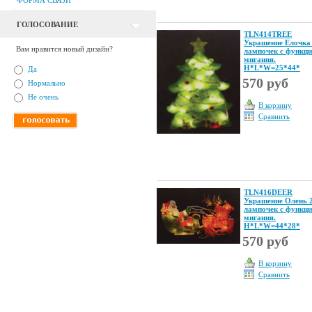
ФОРМА СВЯЗИ
ГОЛОСОВАНИЕ
TLN414TREE
Украшение Елочка
Вам нравится новый дизайн?
лампочек с функци
мигания.
Н*L*W=25*44*
Да
570 руб
Нормально
Не очень
В корзину
Сравнить
TLN416DEER
Украшение Олень 
лампочек с функци
мигания.
Н*L*W=44*28*
570 руб
В корзину
Сравнить