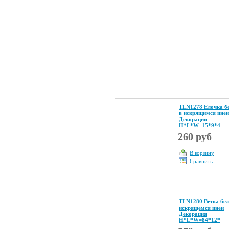
TLN1278 Елочка б
в искрящимся инеи
Декорация
Н*L*W=15*9*4
260 руб
В корзину
Сравнить
TLN1280 Ветка бел
искрящемся инеи
Декорация
Н*L*W=84*12*