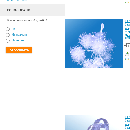
ФОРМА СВЯЗИ
ГОЛОСОВАНИЕ
Вам нравится новый дизайн?
TLN
бе
ис
Да
ша
Нормально
Де
Н*
Не очень
47
TL
бел
иск
бо