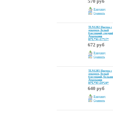
570 руб
В корзину
Сравнить
TLN1282 Цветок с
декором, белый
блестящий, средни
Декорация
Н*L*W=17*17*
672 руб
В корзину
Сравнить
TLN1285 Цветок с
декором, белый
блестящий, больш
Декорация
Н*L*W=24*24*
640 руб
В корзину
Сравнить