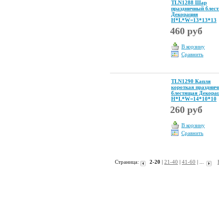
TLN1288 Шар
праздничный блес
Декорация
Н*L*W=13*13*13
460 руб
В корзину
Сравнить
TLN1290 Капля
короткая празднич
блестящая Декора
Н*L*W=14*10*10
260 руб
В корзину
Сравнить
Страница:
2-20
|
21-40
|
41-60
| ...