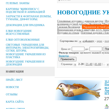
ГЕЛЕВЫЕ ЛАМПЫ
КАРТИНЫ "ЖИВОПИСЬ" С
НОВОГОДНИЕ У
ПОДСВЕТКОЙ И АНИМАЦИЕЙ
ЗАПЧАСТИ К ФОНТАНАМ |ПОМПЫ,
ТУМАНЫ, ДИФФУЗОРЫ|
Стеклянные игрушки с декором внутри
|
Игр
коллекция ручной работы
|
Коллекция *Вост
ДЕКОРАЦИЯ ДЛЯ ПРАЗДНИКА
Снежная Коллекция
|
Украшения ручной р
Венецианские куклы и шкатулки, в т.ч. Ан
ЕЛКИ НОВОГОДНИЕ
Игрушки из стекла
|
Плетеные изделия с бле
ИСКУССТВЕННЫЕ
ЕЛКИ ОПТОВОЛОКОННЫЕ
Сортировка по:
алфавиту
-
цене
-
поп
СВЕТОВЫЕ УКРАШЕНИЯ ДЛЯ
ИНТЕРЬЕРА /ЭЛЕКТРОГИРЛЯНДЫ,
Цена от:
до:
СЕТКИ, ШТОРЫ,
Фильтр товаров
: щелкните мышкой нужны
НОВОГОДНИЕ УКРАШЕНИЯ ИЗ
фильтры
.
ПЛАСТИКА
НОВОГОДНИЕ УКРАШЕНИЯ И
Страница:
2-20
|
21-40
|
41-60
| ...
ДЕКОРАЦИЯ
НАВИГАЦИЯ
ПРАЙС-ЛИСТ
TL
Пти
НОВОСТИ
на 
Де
Н*
ОТЗЫВЫ
27
КАРТА САЙТА