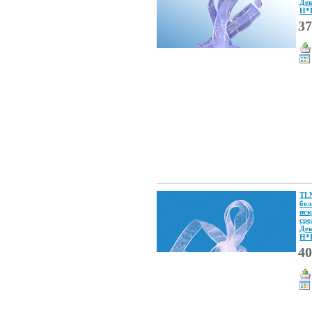
Де
Н*
37
TL
бел
иск
сре
Де
Н*
40