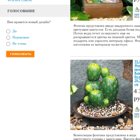
ФОРМА СВЯЗИ
ГОЛОСОВАНИЕ
Вам нравится новый дизайн?
Фонтан представлен ввиде квадратного каш
цветущим кактусом. Есть диодная белая под
Да
Поток воды течет из верхнего еще не
раскрывшегося цветка на нижний цветок. 
Нормально
подарить или украсить интерьер офиса. Фо
Не очень
изготовлен из материала полистоун.
TL
Фон
по
Как
бо
26.
см
4 
р
Композиция фонтана представлена в виде
цветочного горшка с кактусами. Высота фо