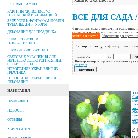
ГЕЛЕВЫЕ ЛАМПЫ
КАРТИНЫ "ЖИВОПИСЬ" С
ВСЕ ДЛЯ САДА /ф
ПОДСВЕТКОЙ И АНИМАЦИЕЙ
ЗАПЧАСТИ К ФОНТАНАМ |ПОМПЫ,
ТУМАНЫ, ДИФФУЗОРЫ|
Фигуры для сада с лампами на солнечных п
ДЕКОРАЦИЯ ДЛЯ ПРАЗДНИКА
солнечной подсветкой для цветочных горш
кашпо для цветов
|
Украшения для цветочн
ЕЛКИ НОВОГОДНИЕ
ИСКУССТВЕННЫЕ
Сортировка по:
алфавиту
-
цене
-
поп
ЕЛКИ ОПТОВОЛОКОННЫЕ
Цена от:
до:
СВЕТОВЫЕ УКРАШЕНИЯ ДЛЯ
ИНТЕРЬЕРА /ЭЛЕКТРОГИРЛЯНДЫ,
Фильтр товаров
: щелкните мышкой нужны
СЕТКИ, ШТОРЫ,
фильтры
.
НОВОГОДНИЕ УКРАШЕНИЯ ИЗ
ПЛАСТИКА
НОВОГОДНИЕ УКРАШЕНИЯ И
ДЕКОРАЦИЯ
НАВИГАЦИЯ
TL
Фон
по
ПРАЙС-ЛИСТ
Как
ма
НОВОСТИ
Же
цве
под
ОТЗЫВЫ
09х
2 
КАРТА САЙТА
р