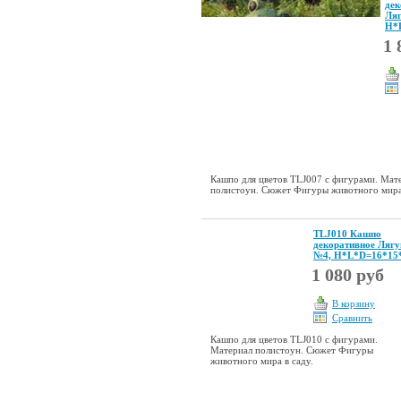
дек
Ля
Н*
1 
Кашпо для цветов TLJ007 с фигурами. Мат
полистоун. Сюжет Фигуры животного мира 
TLJ010 Кашпо
декоративное Ляг
№4, Н*L*D=16*15
1 080 руб
В корзину
Сравнить
Кашпо для цветов TLJ010 с фигурами.
Материал полистоун. Сюжет Фигуры
животного мира в саду.