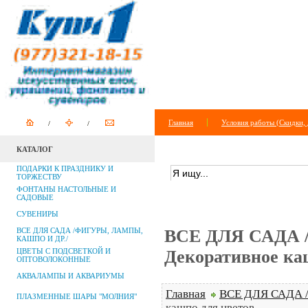
Главная
Условия работы (Скидки, 
КАТАЛОГ
ПОИСК ПО САЙТУ
+
расширенный п
ПОДАРКИ К ПРАЗДНИКУ И
ТОРЖЕСТВУ
ФОНТАНЫ НАСТОЛЬНЫЕ И
САДОВЫЕ
СУВЕНИРЫ
ВСЕ ДЛЯ САДА /ФИГУРЫ, ЛАМПЫ,
ВСЕ ДЛЯ САДА /ф
КАШПО И ДР./
ЦВЕТЫ С ПОДСВЕТКОЙ И
Декоративное ка
ОПТОВОЛОКОННЫЕ
АКВАЛАМПЫ И АКВАРИУМЫ
Главная
ВСЕ ДЛЯ САДА /ф
ПЛАЗМЕННЫЕ ШАРЫ "МОЛНИЯ"
кашпо для цветов