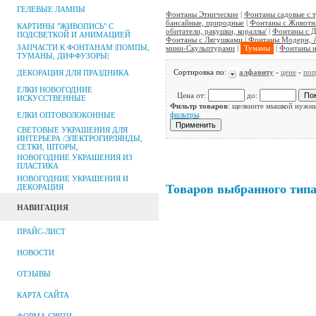
ГЕЛЕВЫЕ ЛАМПЫ
Фонтаны Этнические
|
Фонтаны садовые с 
бансайные, природные
|
Фонтаны с Животны
КАРТИНЫ "ЖИВОПИСЬ" С
обитатели, ракушки, кораллы/
|
Фонтаны с 
ПОДСВЕТКОЙ И АНИМАЦИЕЙ
Фонтаны с Лягушками
|
Фонтаны Модерн, 
ЗАПЧАСТИ К ФОНТАНАМ |ПОМПЫ,
мини-Скульптурами
|
Туманы
|
Фонтаны н
ТУМАНЫ, ДИФФУЗОРЫ|
Сортировка по:
алфавиту
-
цене
-
поп
ДЕКОРАЦИЯ ДЛЯ ПРАЗДНИКА
ЕЛКИ НОВОГОДНИЕ
Цена от:
до:
ИСКУССТВЕННЫЕ
Фильтр товаров
: щелкните мышкой нужны
фильтры
.
ЕЛКИ ОПТОВОЛОКОННЫЕ
СВЕТОВЫЕ УКРАШЕНИЯ ДЛЯ
ИНТЕРЬЕРА /ЭЛЕКТРОГИРЛЯНДЫ,
СЕТКИ, ШТОРЫ,
НОВОГОДНИЕ УКРАШЕНИЯ ИЗ
ПЛАСТИКА
НОВОГОДНИЕ УКРАШЕНИЯ И
Товаров выбранного типа 
ДЕКОРАЦИЯ
НАВИГАЦИЯ
ПРАЙС-ЛИСТ
НОВОСТИ
ОТЗЫВЫ
КАРТА САЙТА