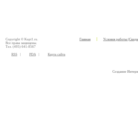
Copyright © Kupi1.ru.
Главная
Условия работы (Скидк
Все права защищены.
Тел. (495) 641-8567
RSS
|
PDA
|
Карта сайта
Создание Интер