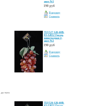
цвет №5
190 руб
В корзину
Сравнить
TLV527 GR-60B-
03-GR52 Гроздь
виноградная 2,
цвет №2
190 руб
В корзину
Сравнить
 до того
TLV526 GR-60B-
03-GR51 Гроздь