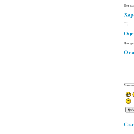
Нет фа
Хар
Оце
Для да
Отз
Максима
Ста