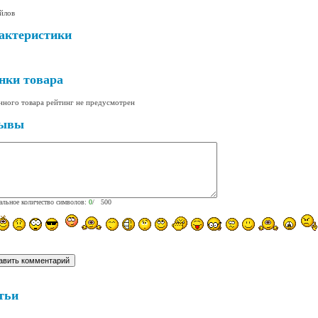
йлов
актеристики
нки товара
нного товара рейтинг не предусмотрен
ывы
льное количество символов:
0
/ 500
тьи