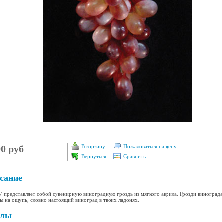
90 руб
В корзину
Пожаловаться на цену
Вернуться
Сравнить
сание
 представляет собой сувенирную виноградную гроздь из мягкого акрила. Грозди винограда
ы на ощупь, словно настоящий виноград в твоих ладонях.
йлы