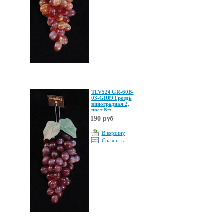
TLV524 GR-60B-
03-GR09 Гроздь
виноградная 2,
цвет №6
190 руб
В корзину
Сравнить