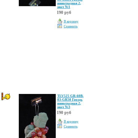
виноградная 2,
цвет №1
190 руб
В корзину
Сравнить
TLV525 GR-60B-
03-GR50 Гроздь
виноградная 2,
цвет №3
190 руб
В корзину
Сравнить