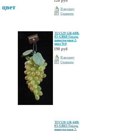
120 руб
 цвет
В корзину
Сравнить
TLV529 GR-60B-
03-GR68 Гроздь
виноградная 2,
цвет №4
190 руб
В корзину
Сравнить
TLV528 GR-60B-
03-GR63 Гроздь
виноградная 2,