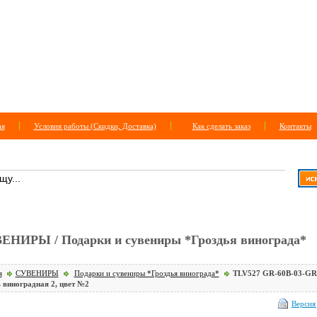
ая
Условия работы (Скидки, Доставка)
Как сделать заказ
Контакты
СК ПО САЙТУ
+
расширенный поиск
ЕНИРЫ / Подарки и сувениры *Гроздья винограда*
я
СУВЕНИРЫ
Подарки и сувениры *Гроздья винограда*
TLV527 GR-60B-03-GR
 виноградная 2, цвет №2
Версия