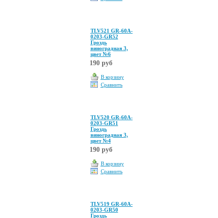
TLV521 GR-60A-
0203-GR52
Гроздь
виноградная 3,
цвет №6
190 руб
В корзину
Сравнить
TLV520 GR-60A-
0203-GR51
Гроздь
виноградная 3,
цвет №4
190 руб
В корзину
Сравнить
TLV519 GR-60A-
0203-GR50
Гроздь