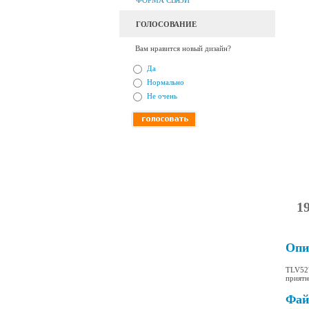
ФОРМА СВЯЗИ
ГОЛОСОВАНИЕ
Вам нравится новый дизайн?
Да
Нормально
Не очень
1
Опи
TLV527
приятн
Фа