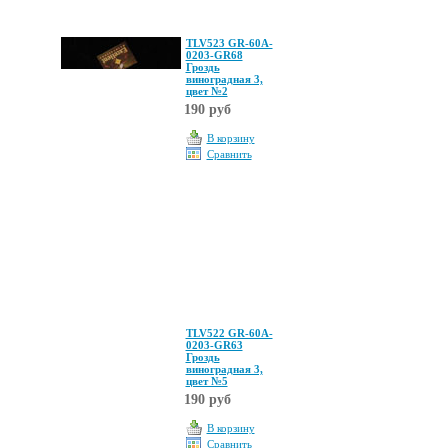
TLV523 GR-60A-
0203-GR68
Гроздь
виноградная 3,
цвет №2
190 руб
В корзину
Сравнить
TLV522 GR-60A-
0203-GR63
Гроздь
виноградная 3,
цвет №5
190 руб
В корзину
Сравнить