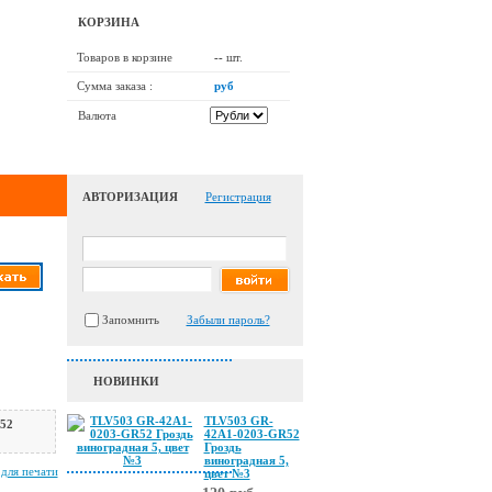
КОРЗИНА
Товаров в корзине
--
шт.
Сумма заказа :
руб
Валюта
АВТОРИЗАЦИЯ
Регистрация
Запомнить
Забыли пароль?
НОВИНКИ
TLV503 GR-
52
42A1-0203-GR52
Гроздь
виноградная 5,
 для печати
цвет №3