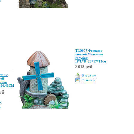
TLD007 Фонтан с
помпой Мельница
голубая
Н*L*D=28*17*13см
2 018 руб
тан с
В корзину
ной
Сравнить
мика
0*20.40CM
уб
у
ь