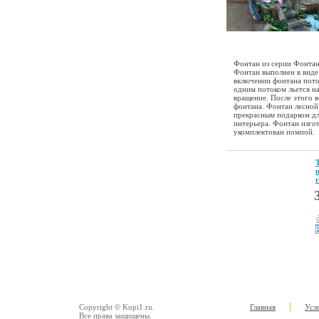
Фонтан из серии Фонтан
Фонтан выполнен в виде
включении фонтана пото
одним потоком льется на
вращение. После этого в
фонтана. Фонтан лесно
прекрасным подарком дл
интерьера. Фонтан изгот
укомплектован помпой.
Copyright © Kupi1.ru.
Главная
Усл
Все права защищены.