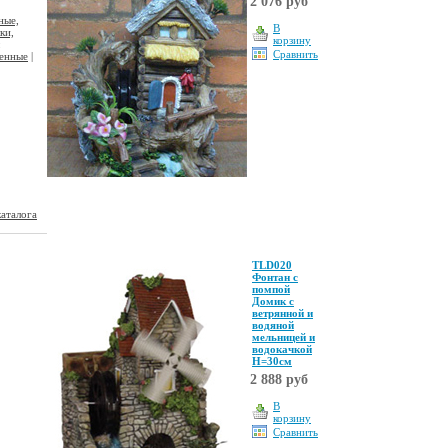
2 076 руб
ные,
В
ки,
корзину
Сравнить
енные
|
каталога
TLD020
Фонтан с
помпой
Домик с
ветрянной и
водяной
мельницей и
водокачкой
Н=30см
2 888 руб
В
корзину
Сравнить
ь