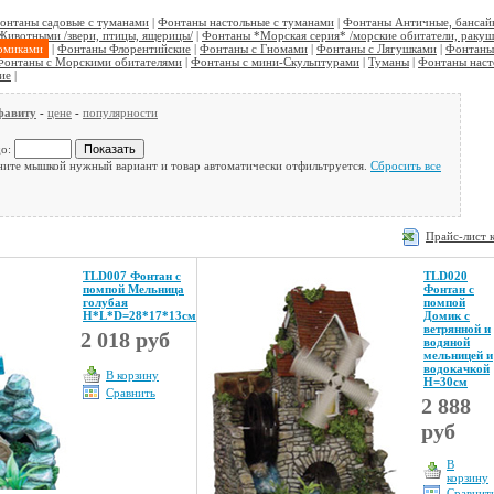
онтаны садовые с туманами
|
Фонтаны настольные с туманами
|
Фонтаны Античные, бансай
Животными /звери, птицы, ящерицы/
|
Фонтаны *Морская серия* /морские обитатели, ракуш
омиками
|
Фонтаны Флорентийские
|
Фонтаны с Гномами
|
Фонтаны с Лягушками
|
Фонтаны
Фонтаны с Морскими обитателями
|
Фонтаны с мини-Скульптурами
|
Туманы
|
Фонтаны наст
ие
|
фавиту
-
цене
-
популярности
о:
ните мышкой нужный вариант и товар автоматически отфильтруется.
Сбросить все
Прайс-лист 
TLD007 Фонтан с
TLD020
помпой Мельница
Фонтан с
голубая
помпой
Н*L*D=28*17*13см
Домик с
ветрянной и
2 018 руб
водяной
мельницей и
водокачкой
В корзину
Н=30см
Сравнить
2 888
руб
В
корзину
Сравнит