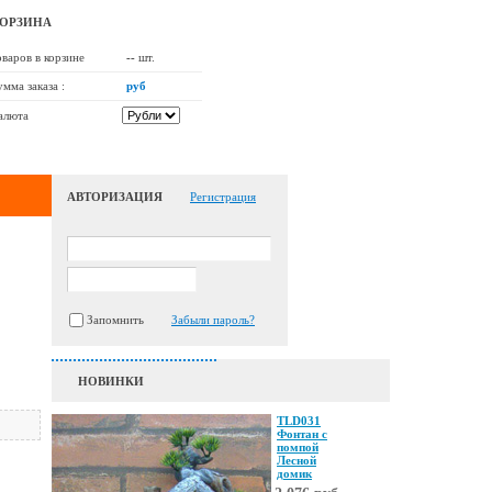
ОРЗИНА
аров в корзине
--
шт.
ма заказа :
руб
алюта
АВТОРИЗАЦИЯ
Регистрация
Запомнить
Забыли пароль?
НОВИНКИ
TLD031
Фонтан с
помпой
Лесной
домик