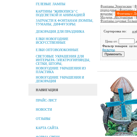
ГЕЛЕВЫЕ ЛАМПЫ
Фонтаны Этнические
|
Ф
природные
|
Фонтаны с 
КАРТИНЫ "ЖИВОПИСЬ" С
кораллы/
|
Фонтаны с Д
ПОДСВЕТКОЙ И АНИМАЦИЕЙ
Модерн, Абстрактные
|
ЗАПЧАСТИ К ФОНТАНАМ |ПОМПЫ,
Фонтаны садовые больш
ТУМАНЫ, ДИФФУЗОРЫ|
Сортировка по:
ал
ДЕКОРАЦИЯ ДЛЯ ПРАЗДНИКА
ЕЛКИ НОВОГОДНИЕ
Цена от:
д
ИСКУССТВЕННЫЕ
Фильтр товаров
: щелк
фильтры
.
ЕЛКИ ОПТОВОЛОКОННЫЕ
СВЕТОВЫЕ УКРАШЕНИЯ ДЛЯ
ИНТЕРЬЕРА /ЭЛЕКТРОГИРЛЯНДЫ,
СЕТКИ, ШТОРЫ,
НОВОГОДНИЕ УКРАШЕНИЯ ИЗ
ПЛАСТИКА
НОВОГОДНИЕ УКРАШЕНИЯ И
ДЕКОРАЦИЯ
НАВИГАЦИЯ
ПРАЙС-ЛИСТ
НОВОСТИ
ОТЗЫВЫ
КАРТА САЙТА