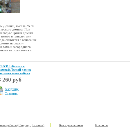
ы Домики, высота 25 см.
 лесного домика. При
к воды с крыши домика
 колесо и придает ему
ода сливается в основание
й домик послужит
я дома и загородного
овлен из полистоуна и
TLG315 Фонтан с
помпой Лесной домик
гномика и его собака
3 260 руб
В корзину
Сравнить
овия работы (Скидки, Доставка)
Как сделать заказ
Контакты