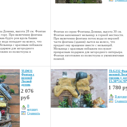
ы Домики, высота 28 см. Фонтан
Фонтан из серии Фонтаны Домики, высота 30 см.
 горе. При включении фонтана
Фонтан напоминает мельницу в горной местности.
 как-будто ров вдоль башни
При включении фонтана поток воды из верхней
о вода попадает на колесо, что
части фонтана (здания) льется на колесо, что
Мельница с красивым пейзажем
придает ему вращение вместе с мельницей.
дарком для загородного
Мельница с красивым пейзажем послужит
овлен из полистоуна и
прекрасным подарком для загородного интерьера.
Фонтан изготовлен из полистоуна и укомплектован
помпой.
TLD031
TLG232 Фон
Фонтан с
помпой Лес
помпой
гномик у до
Лесной
15.30*14.7
домик
1 780 р
2 076
руб
В корзин
Сравнит
В
корзину
Сравнить