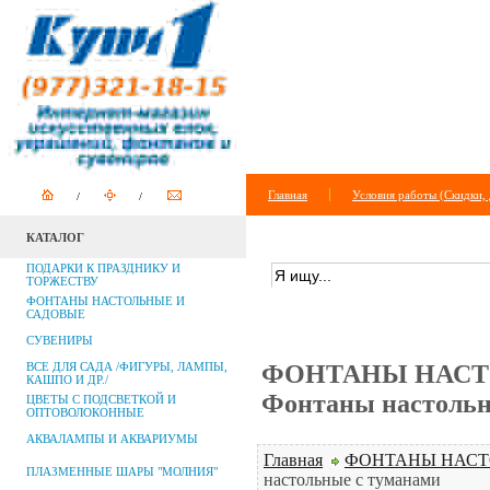
Главная
Условия работы (Скидки, 
КАТАЛОГ
ПОИСК ПО САЙТУ
+
расширенный п
ПОДАРКИ К ПРАЗДНИКУ И
ТОРЖЕСТВУ
ФОНТАНЫ НАСТОЛЬНЫЕ И
САДОВЫЕ
СУВЕНИРЫ
ВСЕ ДЛЯ САДА /ФИГУРЫ, ЛАМПЫ,
ФОНТАНЫ НАСТ
КАШПО И ДР./
Фонтаны настольн
ЦВЕТЫ С ПОДСВЕТКОЙ И
ОПТОВОЛОКОННЫЕ
АКВАЛАМПЫ И АКВАРИУМЫ
Главная
ФОНТАНЫ НАСТ
ПЛАЗМЕННЫЕ ШАРЫ "МОЛНИЯ"
настольные с туманами