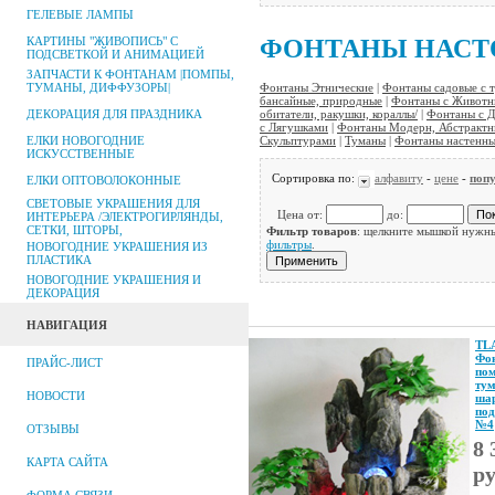
ГЕЛЕВЫЕ ЛАМПЫ
КАРТИНЫ "ЖИВОПИСЬ" С
ФОНТАНЫ НАСТ
ПОДСВЕТКОЙ И АНИМАЦИЕЙ
ЗАПЧАСТИ К ФОНТАНАМ |ПОМПЫ,
ТУМАНЫ, ДИФФУЗОРЫ|
Фонтаны Этнические
|
Фонтаны садовые с 
бансайные, природные
|
Фонтаны с Животны
ДЕКОРАЦИЯ ДЛЯ ПРАЗДНИКА
обитатели, ракушки, кораллы/
|
Фонтаны с 
с Лягушками
|
Фонтаны Модерн, Абстрактн
ЕЛКИ НОВОГОДНИЕ
Скульптурами
|
Туманы
|
Фонтаны настенн
ИСКУССТВЕННЫЕ
Сортировка по:
алфавиту
-
цене
-
поп
ЕЛКИ ОПТОВОЛОКОННЫЕ
СВЕТОВЫЕ УКРАШЕНИЯ ДЛЯ
Цена от:
до:
ИНТЕРЬЕРА /ЭЛЕКТРОГИРЛЯНДЫ,
СЕТКИ, ШТОРЫ,
Фильтр товаров
: щелкните мышкой нужны
фильтры
.
НОВОГОДНИЕ УКРАШЕНИЯ ИЗ
ПЛАСТИКА
НОВОГОДНИЕ УКРАШЕНИЯ И
ДЕКОРАЦИЯ
НАВИГАЦИЯ
TL
Фон
ПРАЙС-ЛИСТ
пом
тум
НОВОСТИ
ша
под
№4
ОТЗЫВЫ
8 
КАРТА САЙТА
р