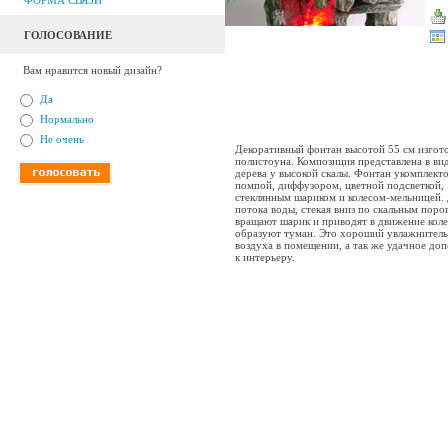
ФОРМА СВЯЗИ
ГОЛОСОВАНИЕ
Вам нравится новый дизайн?
Да
Нормально
Не очень
Декоративный фонтан высотой 55 см изгото
полистоуна. Композиция представлена в ви
дерева у высокой скалы. Фонтан укомплект
помпой, диффузором, цветной подсветкой,
стеклянным шариком и колесом-мельницей.
потока воды, стекая вниз по скальным поро
вращают шарик и приводят в движение коле
образуют туман. Это хороший увлажнитель
воздуха в помещении, а так же удачное до
к интерьеру.