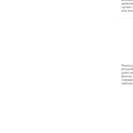
движени
сделает
нем воз
Фонтан 
которой
далее во
фонтан 
освещае
любому 