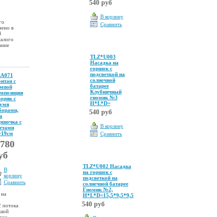
540 руб
В корзину
го
Сравнить
нено в
В
малого
ание
TLZ*U003
Насадка на
горшок с
подсветкой на
A071
солнечной
нтан с
батарее
мпой
Клубничный
мпозиция
гномик №3
орик с
Н*L*D=
умя
борами,
540 руб
а
ршочка с
В корзину
етами
19см
Сравнить
 780
уб
TLZ*U002 Насадка
В
на горшок с
корзину
подсветкой на
Сравнить
солнечной батарее
Гномик №2,
 на
Н*L*D=15,5*9,5*9,5
540 руб
2 потока
ьшой
тан