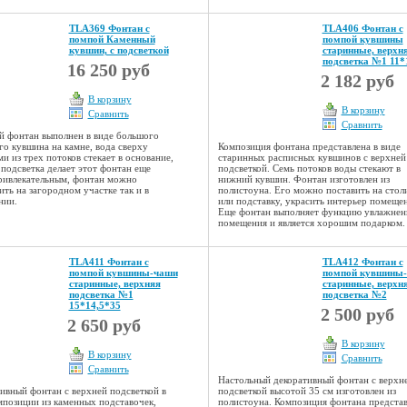
TLA369 Фонтан с
TLA406 Фонтан с
помпой Каменный
помпой кувшины
кувшин, с подсветкой
старинные, верхн
подсветка №1 11*
16 250 руб
2 182 руб
В корзину
В корзину
Сравнить
Сравнить
 фонтан выполнен в виде большого
го кувшина на камне, вода сверху
Композиция фонтана представлена в виде
ми из трех потоков стекает в основание,
старинных расписных кувшинов с верхней
 подсветка делает этот фонтан еще
подсветкой. Семь потоков воды стекают в
ривлекательным, фонтан можно
нижний кувшин. Фонтан изготовлен из
ить на загородном участке так и в
полистоуна. Его можно поставить на стол
нии.
или подставку, украсить интерьер помещен
Еще фонтан выполняет функцию увлажнен
помещения и является хорошим подарком.
TLA411 Фонтан с
TLA412 Фонтан с
помпой кувшины-чаши
помпой кувшины
старинные, верхняя
старинные, верхн
подсветка №1
подсветка №2
15*14,5*35
2 500 руб
2 650 руб
В корзину
В корзину
Сравнить
Сравнить
Настольный декоративный фонтан с верхн
ивный фонтан с верхней подсветкой в
подсветкой высотой 35 см изготовлен из
мпозиции из каменных подставочек,
полистоуна. Композиция фонтана предста