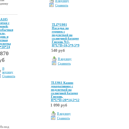
В корзину
зднику
Сравнить
A185
нтан с
TLZ*U001
мпой:
Насадка на
обычная
горшок с
ала,
подсветкой на
рик и
солнечной батарее
етная
Гномик №1,
дсветка
Н*L*D=16,5*9,5*9
*10*24
540 руб
 870
уб
В корзину
Сравнить
В
корзину
Сравнить
TLU061 Кашпо
декоративное с
подсветкой на
солнечной батарее
Гномик,
Н*L*D=20*14,5*12
1 090 руб
В корзину
Сравнить
 Из-под