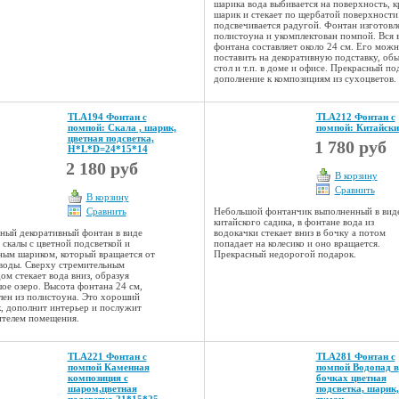
шарика вода выбивается на поверхность, к
шарик и стекает по щербатой поверхност
подсвечивается радугой. Фонтан изготовл
полистоуна и укомплектован помпой. Вся 
фонтана составляет около 24 см. Его мож
поставить на декоративную подставку, об
стол и т.п. в доме и офисе. Прекрасный по
дополнение к композициям из сухоцветов.
TLA194 Фонтан с
TLA212 Фонтан с
помпой: Скала , шарик,
помпой: Китайски
цветная подсветка,
1 780 руб
Н*L*D=24*15*14
2 180 руб
В корзину
Сравнить
В корзину
Сравнить
Небольшой фонтанчик выполненный в вид
китайского садика, в фонтане вода из
ный декоративный фонтан в виде
водокачки стекает вниз в бочку а потом
 скалы с цветной подсветкой и
попадает на колесико и оно вращается.
ным шариком, который вращается от
Прекрасный недорогой подарок.
воды. Сверху стремительным
ом стекает вода вниз, образуя
ое озеро. Высота фонтана 24 см,
лен из полистоуна. Это хороший
, дополнит интерьер и послужит
телем помещения.
TLA221 Фонтан с
TLA281 Фонтан с
помпой Каменная
помпой Водопад в
композиция с
бочках цветная
шаром,цветная
подсветка, шарик,
подсветка 21*15*25
туман,