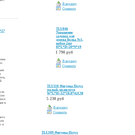
В корзину
Сравнить
TLU046
*27
Украшение
садовое для
дерева Белка №1,
набор 2шт
Н*L*D=20*9*19
1 790 руб
рика
В корзину
из
Сравнить
лым
а
ток,
й
TLU110 Фигурка Петух
малый, полистоун
оло
W*L*H=32*18.8*42CM
ную
5 230 руб
фисе.
ая в
В корзину
Сравнить
шего
жен
о и
TLU109 Фигурка Петух