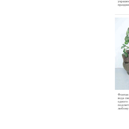
украшен
праздни
Фонтан 
вода св
одного 
подсвет
любому 