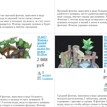
Крупный фонтан, выполнен в виде большо
разбитого кувшина, место разбития выпол
чно высокий фонтан, выполнен в виде
виде сердца, внутри сердца два кувшина. 
Вода из верхней части скалы стекает
Фонтане 2 потока воды вода из верхнего 
ом вниз и попадает на колесо, за счет этого
кувшина попадает в малый а затем в основ
вращается. Фонтан украшен зеленью и будет
фонтана. Фонтан украшен зеленью.
 подарком к любому празднику.
TLA017
TL
Фонтан с
Фо
помпой
по
Старое
Ко
колесо без
Дв
колеса
дв
Н=29см
за
дв
2 088
го
цв
руб
Н=
1
В
корзину
р
Сравнить
Средний фонтан, выполнен в виде дворика
 фонтан, выполнен в виде большого
котором расположены 2 заборчика, двумя
 колеса и каскада из трех кувшинов. В
горшками с цветами и горшка. В фонтане 
 3 потока воды, вода из верхнего кувшина
воды, вода из столба забора стекает в бол
м стекает в основание фонтана. Фонтан
горшок, а затем в основание фонтана. Фон