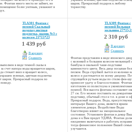
е. Фонтан много места не займет, но
шарик. Прекрасный подарок к любому
 помещение более уютным, увлажнит в
торжеству.
дух.
TLA301 Фонтан с
TLA309 Фонтан с
помпой Скальный
помпой Большая
водопад цветная
мельница 27*15,5
подсветка, шарик №3 с
2 310 руб
колесом 21*15*23
1 439 руб
В корзину
Сравнить
В корзину
Сравнить
Фонтан представлен в виде японского дво
с колонкой и большим колесом-мельницей 
выполнен в виде темной скалы в
бамбука в овальной чаше-подставке
 за счет напора воды вращается шарик,
каменистого цвета. Весь двор посыпан бе
да стекает вниз и вращает колесо,
песком. Вода струйкой льется из колонки н
украшен зеленью, цветная подсветка
колесо и растекается по всему дворику. По
т шарик. Прекрасный подарок по
струящейся ручьем воды по стилю фен-шу
поводу.
приносит удачу и благосостояние. Фонтан
изготовлен из полистоуна и укомплектован
помпой. Вся высота фонтана составляет ок
27 см. Его можно поставить на декоратив
подставку, обычный стол и т.п. в доме и о
Прекрасный подарок. Вода, присутствующ
интерьере Вашего дома, является ярким
элементом декора. Воздействие Воды
благотворно влияет на эмоциональное
состояние. Установите фонтан в декор Ва
дома и к Вам придет УДАЧА. Фонтан дол
ежедневно включаться и работать исправн
тогда финансовое положение Вашей семьи
улучшится.