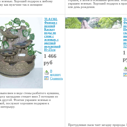
 зеленью. Хороший подарок к любому
украшен зеленью. Хороший подарок к пра
ку как мужчине так и женщине
или день рождения.
TLA136L
TL
Фонтан с
Фо
помпой
по
Каскад
Не
воды по
ск
стене с
ша
зеленью, с
цв
цветной
по
подсветкой
12
Н=25см
1
1 466
р
руб
В
корзину
Сравнить
выполнен в виде стены разбитого кувшина,
ерху каскадами стекает вниз 3 потоками из
в другой. Фонтан украшен зеленью и
кой, послужит хорошим подарком к
интерьеру.
Причудливая скала таит загадку природы.