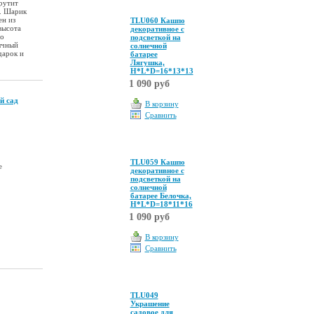
рутит
и. Шарик
ен из
TLU060 Кашпо
высота
декоративное с
но
подсветкой на
ычный
солнечной
дарок и
батарее
Лягушка,
Н*L*D=16*13*13
1 090 руб
й сад
В корзину
Сравнить
TLU059 Кашпо
е
декоративное с
подсветкой на
солнечной
батарее Белочка,
Н*L*D=18*11*16
1 090 руб
В корзину
Сравнить
TLU049
Украшение
садовое для