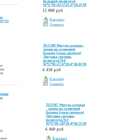
большой, полистоун
W*L*H=43.5*25.3*58.2CM
12 800 руб
яя
В корзину
15*35
Сравнить
TLU108 Фигура садовая -
лампа на солнечной
батарее (глаза светятся)
Лягушка средняя,
полистоун №4
W*L*H=27.6*20.4*46.8CM
ик
ия.
6 430 руб
ия
В корзину
Сравнить
-чаши
яя
TLU107 Фигура садовая
- лампа на солнечной
батарее (глаза светятся)
Лягушка средняя,
полистоун №3
W*L*H=28*20.4*46.5CM
6 460 руб
ей
влена
В корзину