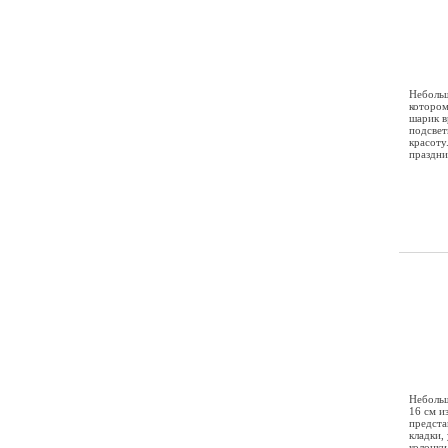
Небольш
котором
шарик в
подсвет
красоту
праздни
Небольш
16 см и
предста
кладки,
колонки