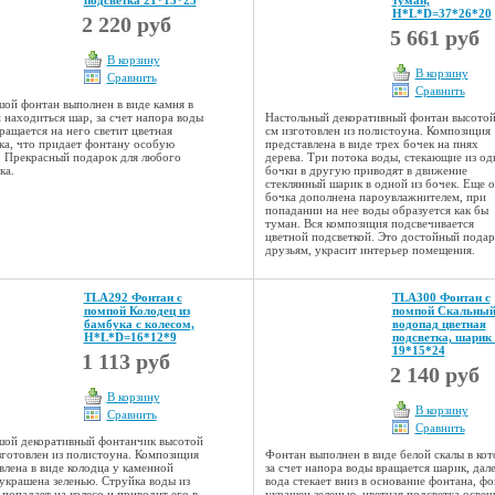
Н*L*D=37*26*20
2 220 руб
5 661 руб
В корзину
В корзину
Сравнить
Сравнить
ой фонтан выполнен в виде камня в
 находиться шар, за счет напора воды
Настольный декоративный фонтан высотой
ращается на него светит цветная
см изготовлен из полистоуна. Композиция
ка, что придает фонтану особую
представлена в виде трех бочек на пнях
. Прекрасный подарок для любого
дерева. Три потока воды, стекающие из од
ка.
бочки в другую приводят в движение
стеклянный шарик в одной из бочек. Еще 
бочка дополнена пароувлажнителем, при
попадании на нее воды образуется как бы
туман. Вся композиция подсвечивается
цветной подсветкой. Это достойный подар
друзьям, украсит интерьер помещения.
TLA292 Фонтан с
TLA300 Фонтан с
помпой Колодец из
помпой Скальны
бамбука с колесом,
водопад цветная
Н*L*D=16*12*9
подсветка, шарик
19*15*24
1 113 руб
2 140 руб
В корзину
В корзину
Сравнить
Сравнить
ой декоративный фонтанчик высотой
зготовлен из полистоуна. Композиция
Фонтан выполнен в виде белой скалы в ко
влена в виде колодца у каменной
за счет напора воды вращается шарик, дал
 украшена зеленью. Струйка воды из
вода стекает вниз в основание фонтана, ф
 попадает на колесо и приводит его в
украшен зеленью, цветная подсветка освещ