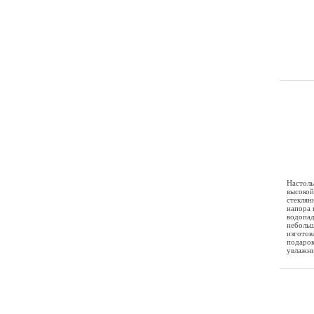
Настоль
высокой
стеклян
напора 
водопад
небольш
изготов
подарок
увлажни