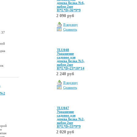
дерева Белка №4,
набор 2шт
Н*L*D=36*9*9
2 090 руб
В корзину
Сравнить
 37
ной
TLU048
одна
Украшение
садовое для
дерева Белка №3,
набор 2шт
ок
Н*L*D=23*10*14
2 240 руб
В корзину
й
Сравнить
 №2
TLU047
Украшение
садовое для
дерева Белка №2,
набор 2шт
торой
Н*L*D=33*9*9
ее
2 020 руб
онтан
ает