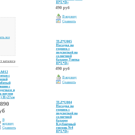
Н*L*D=
490 руб
В корзину
Сравнить
ить все
TLZ*U005
Насадка на
горшок с
подсветкой на
солнечной
батарее Улитка
т каталога
Н*L*D=
490 руб
A012
нтан с
В корзину
мпой
Сравнить
збитый
вшин с
рдечком и
а внутри
1) Н=27см
 890
TLZ*U004
Насадка на
уб
горшок с
подсветкой на
солнечной
В
батарее
корзину
Клубничный
Сравнить
гномик №4
Н*L*D=