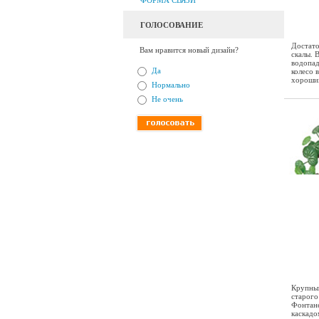
ФОРМА СВЯЗИ
ГОЛОСОВАНИЕ
Достато
Вам нравится новый дизайн?
скалы. 
водопад
Да
колесо 
хорошим
Нормально
Не очень
Крупный
старого
Фонтане
каскадо