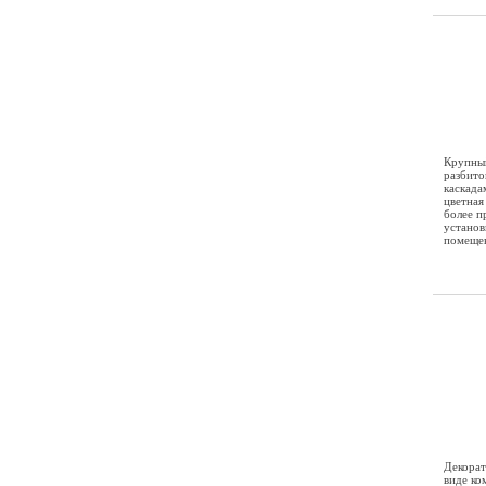
Крупный
разбито
каскада
цветная
более п
установ
помеще
Декорат
виде ко