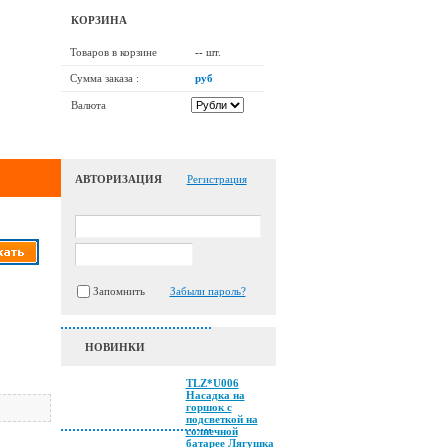
КОРЗИНА
Товаров в корзине
--
шт.
Сумма заказа :
руб
Валюта
АВТОРИЗАЦИЯ
Регистрация
Запомнить
Забыли пароль?
НОВИНКИ
TLZ*U006
Насадка на
горшок с
подсветкой на
солнечной
батарее Лягушка