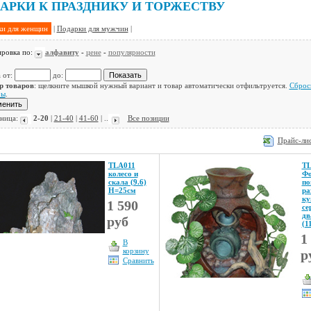
АРКИ К ПРАЗДНИКУ И ТОРЖЕСТВУ
и для женщин
|
Подарки для мужчин
|
ровка по:
алфавиту
-
цене
-
популярности
 от:
до:
р товаров
: щелкните мышкой нужный вариант и товар автоматически отфильтруется.
Сброс
ры
.
ница:
2-20
|
21-40
|
41-60
| ..
Все позиции
Прайс-лис
TLA011
TL
колесо и
Фо
скала (9.6)
по
Н=25см
ра
ку
1 590
се
дв
руб
(1
1
В
корзину
р
Сравнить