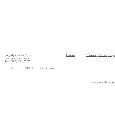
Copyright © Kupi1.ru.
Главная
Условия работы (Скидк
Все права защищены.
Тел. (495) 641-8567
RSS
|
PDA
|
Карта сайта
Создание Интерне