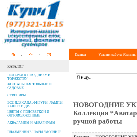
Главная
Условия работы (Скидки, 
КАТАЛОГ
ПОИСК ПО САЙТУ
+
расширенный п
ПОДАРКИ К ПРАЗДНИКУ И
ТОРЖЕСТВУ
ФОНТАНЫ НАСТОЛЬНЫЕ И
САДОВЫЕ
СУВЕНИРЫ
ВСЕ ДЛЯ САДА /ФИГУРЫ, ЛАМПЫ,
НОВОГОДНИЕ УК
КАШПО И ДР./
Коллекция *Аватар
ЦВЕТЫ С ПОДСВЕТКОЙ И
ОПТОВОЛОКОННЫЕ
ручной работы
АКВАЛАМПЫ И АКВАРИУМЫ
ПЛАЗМЕННЫЕ ШАРЫ "МОЛНИЯ"
Главная
НОВОГОДНИЕ УКР